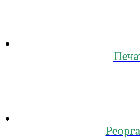
Печа
Реорг