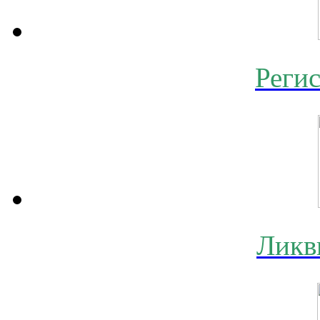
Реги
Ликв