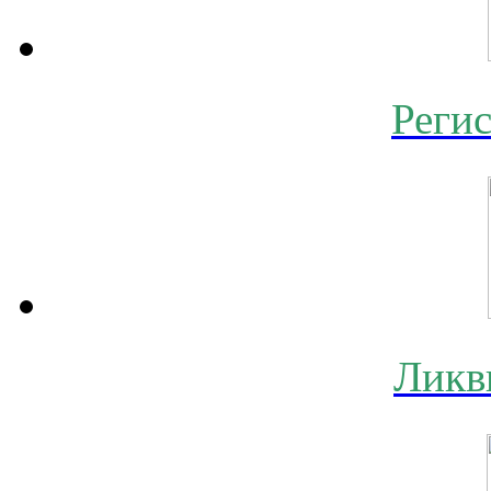
Реги
Ликв