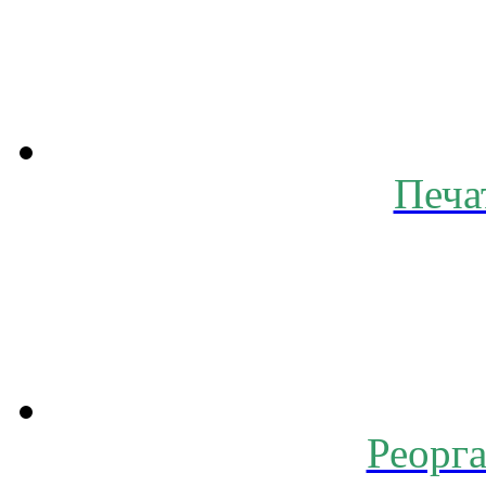
Печа
Реорг